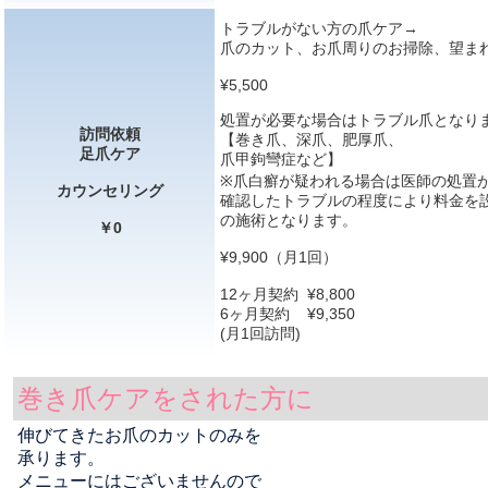
トラブルがない方の爪ケア→
爪のカット、お爪周りのお掃除、望ま
¥5,500
処置が必要な場合はトラブル爪となり
訪問依頼
【巻き爪、深爪、肥厚爪、
足爪ケア
爪甲鉤彎症など】
※爪白癬が疑われる場合は医師の処置
カウンセリング
確認したトラブルの程度により料金を
の施術となります。
￥0
¥9,900（月1回）
12ヶ月契約 ¥8,800
6ヶ月契約 ¥9,350
(月1回訪問)
巻き爪ケアをされた方に
伸びてきたお爪のカットのみを
承ります。
メニューにはございませんので