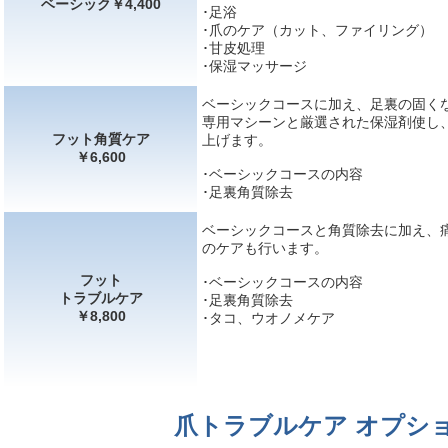
ベーシック￥4,400
･足浴
･爪のケア（カット、ファイリング）
･甘皮処理
･保湿マッサージ
ベーシックコースに加え、足裏の固く
専用マシーンと厳選された保湿剤使し
フット角質ケア
上げます。
￥6,600
･ベーシックコースの内容
･足裏角質除去
ベーシックコースと角質除去に加え、
のケアも行います。
フット
･ベーシックコースの内容
トラブルケア
･足裏角質除去
￥8,800
･タコ、ウオノメケア
爪トラブルケア オプシ