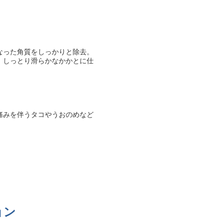
なった角質をしっかりと除去。
、しっとり滑らかなかかとに仕
痛みを伴うタコやうおのめなど
ョン